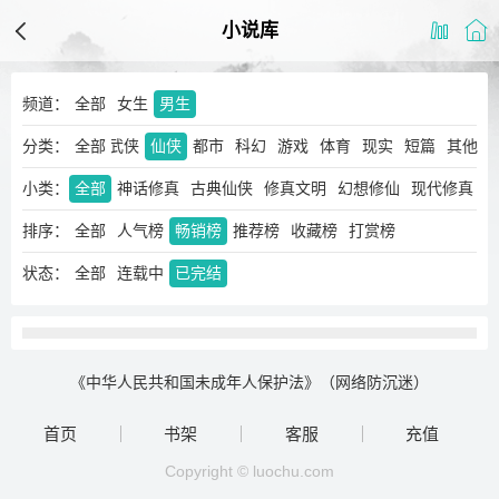
小说库
频道：
全部
女生
男生
分类：
玄幻
奇幻
全部
武侠
仙侠
都市
科幻
游戏
体育
现实
短篇
其他
小类：
全部
神话修真
古典仙侠
修真文明
幻想修仙
现代修真
排序：
全部
人气榜
畅销榜
推荐榜
收藏榜
打赏榜
状态：
全部
连载中
已完结
《中华人民共和国未成年人保护法》（网络防沉迷）
首页
书架
客服
充值
Copyright © luochu.com