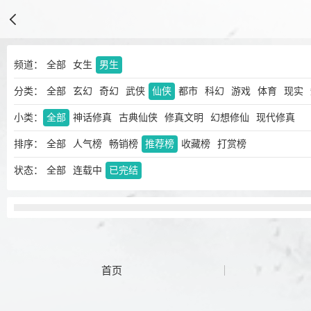
频道：
全部
女生
男生
分类：
全部
玄幻
奇幻
武侠
仙侠
都市
科幻
游戏
体育
现实
小类：
全部
神话修真
古典仙侠
修真文明
幻想修仙
现代修真
排序：
全部
人气榜
畅销榜
推荐榜
收藏榜
打赏榜
状态：
全部
连载中
已完结
首页