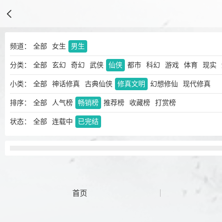
频道：
全部
女生
男生
分类：
全部
玄幻
奇幻
武侠
仙侠
都市
科幻
游戏
体育
现实
小类：
全部
神话修真
古典仙侠
修真文明
幻想修仙
现代修真
排序：
全部
人气榜
畅销榜
推荐榜
收藏榜
打赏榜
状态：
全部
连载中
已完结
首页