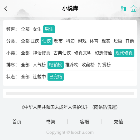
小说库
频道：
全部
女生
男生
分类：
玄幻
奇幻
全部
武侠
仙侠
都市
科幻
游戏
体育
现实
短篇
其他
小类：
全部
神话修真
古典仙侠
修真文明
幻想修仙
现代修真
排序：
全部
人气榜
畅销榜
推荐榜
收藏榜
打赏榜
状态：
全部
连载中
已完结
《中华人民共和国未成年人保护法》（网络防沉迷）
首页
书架
客服
充值
Copyright © luochu.com