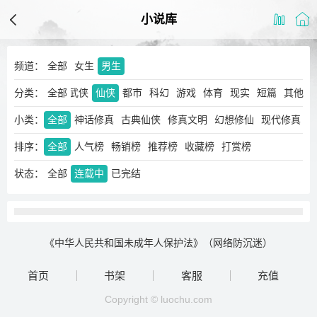
小说库
频道：
全部
女生
男生
分类：
玄幻
奇幻
全部
武侠
仙侠
都市
科幻
游戏
体育
现实
短篇
其他
小类：
全部
神话修真
古典仙侠
修真文明
幻想修仙
现代修真
排序：
全部
人气榜
畅销榜
推荐榜
收藏榜
打赏榜
状态：
全部
连载中
已完结
《中华人民共和国未成年人保护法》（网络防沉迷）
首页
书架
客服
充值
Copyright © luochu.com