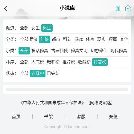
小说库
频道：
全部
女生
男生
分类：
玄幻
奇幻
全部
武侠
仙侠
都市
科幻
游戏
体育
现实
短篇
其他
小类：
全部
神话修真
古典仙侠
修真文明
幻想修仙
现代修真
排序：
全部
人气榜
畅销榜
推荐榜
收藏榜
打赏榜
状态：
全部
连载中
已完结
《中华人民共和国未成年人保护法》（网络防沉迷）
首页
书架
客服
充值
Copyright © luochu.com