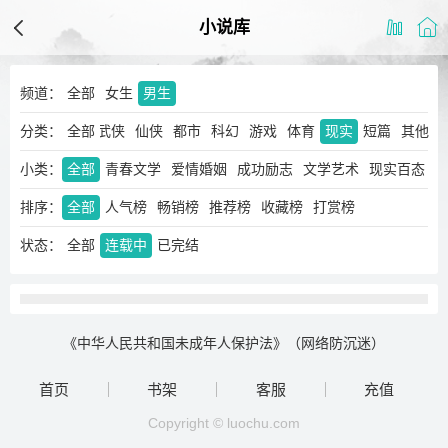
小说库
频道：
全部
女生
男生
分类：
玄幻
奇幻
全部
武侠
仙侠
都市
科幻
游戏
体育
现实
短篇
其他
小类：
全部
青春文学
爱情婚姻
成功励志
文学艺术
现实百态
排序：
全部
人气榜
畅销榜
推荐榜
收藏榜
打赏榜
状态：
全部
连载中
已完结
《中华人民共和国未成年人保护法》（网络防沉迷）
首页
书架
客服
充值
Copyright © luochu.com