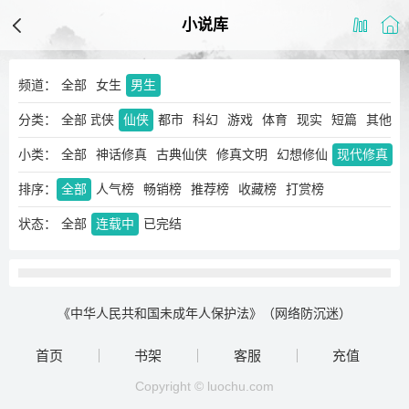
小说库
频道：
全部
女生
男生
分类：
玄幻
奇幻
全部
武侠
仙侠
都市
科幻
游戏
体育
现实
短篇
其他
小类：
全部
神话修真
古典仙侠
修真文明
幻想修仙
现代修真
排序：
全部
人气榜
畅销榜
推荐榜
收藏榜
打赏榜
状态：
全部
连载中
已完结
《中华人民共和国未成年人保护法》（网络防沉迷）
首页
书架
客服
充值
Copyright © luochu.com