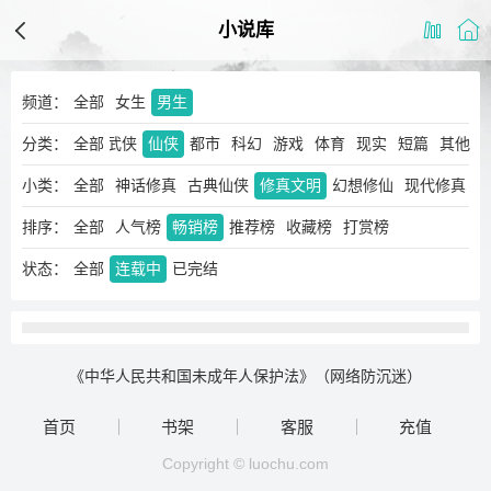
小说库
频道：
全部
女生
男生
分类：
玄幻
奇幻
全部
武侠
仙侠
都市
科幻
游戏
体育
现实
短篇
其他
小类：
全部
神话修真
古典仙侠
修真文明
幻想修仙
现代修真
排序：
全部
人气榜
畅销榜
推荐榜
收藏榜
打赏榜
状态：
全部
连载中
已完结
《中华人民共和国未成年人保护法》（网络防沉迷）
首页
书架
客服
充值
Copyright © luochu.com