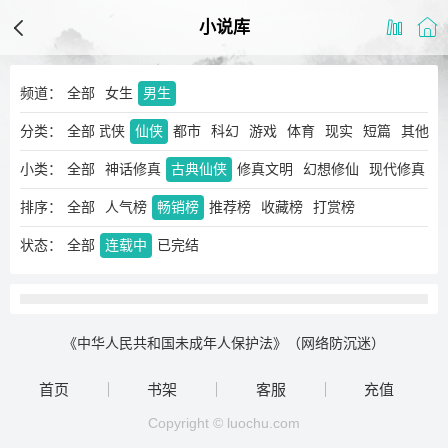
小说库
频道：
全部
女生
男生
分类：
玄幻
奇幻
全部
武侠
仙侠
都市
科幻
游戏
体育
现实
短篇
其他
小类：
全部
神话修真
古典仙侠
修真文明
幻想修仙
现代修真
排序：
全部
人气榜
畅销榜
推荐榜
收藏榜
打赏榜
状态：
全部
连载中
已完结
《中华人民共和国未成年人保护法》（网络防沉迷）
首页
书架
客服
充值
Copyright © luochu.com