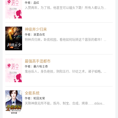
作者：品红
入赘两年，为了钱，他甚至可以磕头下跪！所有人都认为...
神级弃少归来
作者：浪里白花
特种兵归来，卧底校园，看他如何玩转这个嚣张的都市！...
最强高手混都市
作者：最六哈士奇
鬼谷后人，身负绝技，阴阳五行、针砭之术，诸子韬略。...
全能系统
作者：轮回无常
天降神鼎无所不能，炼丹、制宝、合成、烤串……diǎos...