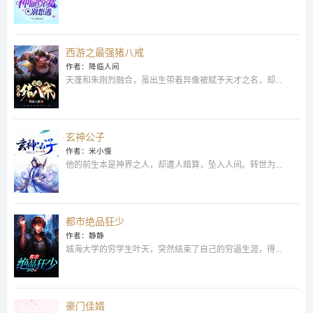
西游之最强猪八戒
作者：降临人间
天蓬和朱刚烈融合，虽出生带着异像被赋予天才之名，却...
玄神公子
作者：米小慢
他的前生本是神界之人，却遭人暗算，坠入人间。转世为...
都市绝品狂少
作者：静静
城海大学的穷学生叶天，突然结束了自己的穷逼生涯，得...
豪门佳婿