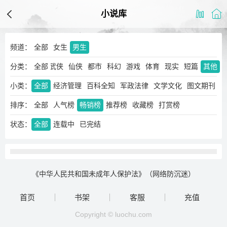
小说库
频道：
全部
女生
男生
分类：
玄幻
奇幻
全部
武侠
仙侠
都市
科幻
游戏
体育
现实
短篇
其他
小类：
全部
经济管理
百科全知
军政法律
文学文化
图文期刊
排序：
全部
人气榜
畅销榜
推荐榜
收藏榜
打赏榜
状态：
全部
连载中
已完结
《中华人民共和国未成年人保护法》（网络防沉迷）
首页
书架
客服
充值
Copyright © luochu.com