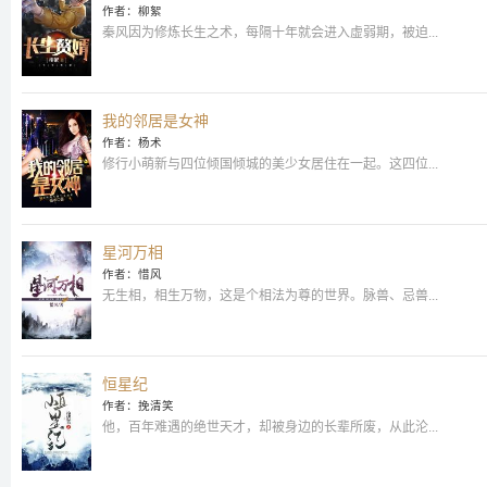
作者：柳絮
秦风因为修炼长生之术，每隔十年就会进入虚弱期，被迫...
我的邻居是女神
作者：杨术
修行小萌新与四位倾国倾城的美少女居住在一起。这四位...
星河万相
作者：惜风
无生相，相生万物，这是个相法为尊的世界。脉兽、忌兽...
恒星纪
作者：挽清笑
他，百年难遇的绝世天才，却被身边的长辈所废，从此沦...