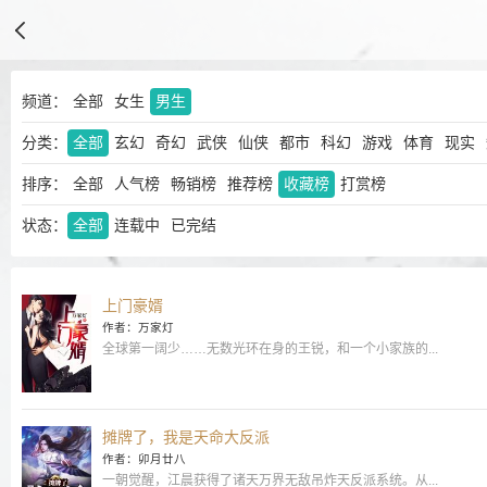
频道：
全部
女生
男生
分类：
全部
玄幻
奇幻
武侠
仙侠
都市
科幻
游戏
体育
现实
排序：
全部
人气榜
畅销榜
推荐榜
收藏榜
打赏榜
状态：
全部
连载中
已完结
上门豪婿
作者：万家灯
全球第一阔少……无数光环在身的王锐，和一个小家族的...
摊牌了，我是天命大反派
作者：卯月廿八
一朝觉醒，江晨获得了诸天万界无敌吊炸天反派系统。从...