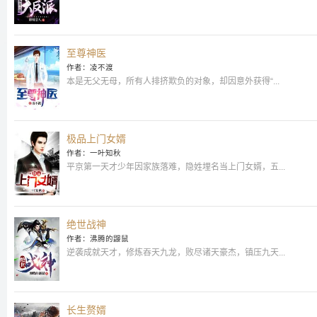
至尊神医
作者：凌不渡
本是无父无母，所有人排挤欺负的对象，却因意外获得“...
极品上门女婿
作者：一叶知秋
平京第一天才少年因家族落难，隐姓埋名当上门女婿，五...
绝世战神
作者：沸腾的鼹鼠
逆袭成就天才，修炼吞天九龙，败尽诸天豪杰，镇压九天...
长生赘婿