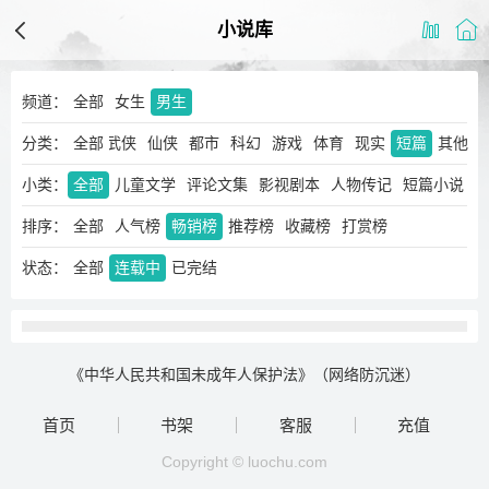
小说库
频道：
全部
女生
男生
分类：
玄幻
奇幻
全部
武侠
仙侠
都市
科幻
游戏
体育
现实
短篇
其他
小类：
全部
儿童文学
评论文集
影视剧本
人物传记
短篇小说
排序：
全部
人气榜
畅销榜
推荐榜
收藏榜
打赏榜
状态：
全部
连载中
已完结
《中华人民共和国未成年人保护法》（网络防沉迷）
首页
书架
客服
充值
Copyright © luochu.com