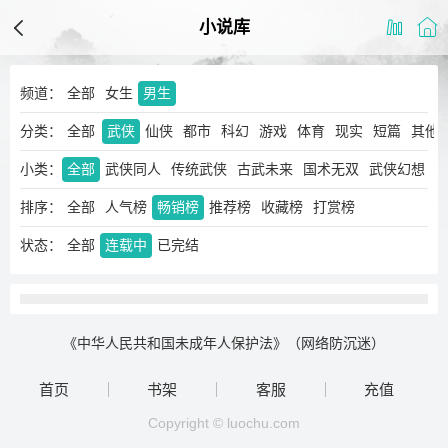
小说库
频道：
全部
女生
男生
分类：
玄幻
全部
奇幻
武侠
仙侠
都市
科幻
游戏
体育
现实
短篇
其他
小类：
全部
武侠同人
传统武侠
古武未来
国术无双
武侠幻想
排序：
全部
人气榜
畅销榜
推荐榜
收藏榜
打赏榜
状态：
全部
连载中
已完结
《中华人民共和国未成年人保护法》（网络防沉迷）
首页
书架
客服
充值
Copyright © luochu.com