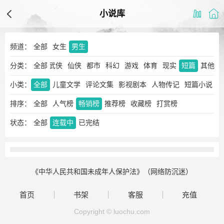
小说库
频道：
全部
女生
男生
分类：
玄幻
奇幻
全部
武侠
仙侠
都市
科幻
游戏
体育
现实
短篇
其他
小类：
全部
儿童文学
评论文集
影视剧本
人物传记
短篇小说
排序：
全部
人气榜
畅销榜
推荐榜
收藏榜
打赏榜
状态：
全部
连载中
已完结
《中华人民共和国未成年人保护法》（网络防沉迷）
首页
书架
客服
充值
Copyright © luochu.com