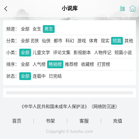
小说库
频道：
全部
女生
男生
分类：
玄幻
奇幻
全部
武侠
仙侠
都市
科幻
游戏
体育
现实
短篇
其他
小类：
全部
儿童文学
评论文集
影视剧本
人物传记
短篇小说
排序：
全部
人气榜
畅销榜
推荐榜
收藏榜
打赏榜
状态：
全部
连载中
已完结
《中华人民共和国未成年人保护法》（网络防沉迷）
首页
书架
客服
充值
Copyright © luochu.com