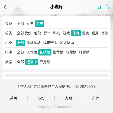
小说库
频道：
全部
女生
男生
分类：
玄幻
奇幻
全部
武侠
仙侠
都市
科幻
游戏
体育
现实
短篇
其他
小类：
全部
篮球运动
体育赛事
足球运动
排序：
全部
人气榜
畅销榜
推荐榜
收藏榜
打赏榜
状态：
全部
连载中
已完结
《中华人民共和国未成年人保护法》（网络防沉迷）
首页
书架
客服
充值
Copyright © luochu.com