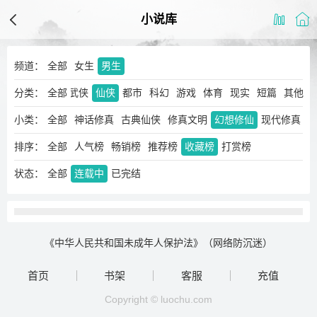
小说库
频道：
全部
女生
男生
分类：
玄幻
奇幻
全部
武侠
仙侠
都市
科幻
游戏
体育
现实
短篇
其他
小类：
全部
神话修真
古典仙侠
修真文明
幻想修仙
现代修真
排序：
全部
人气榜
畅销榜
推荐榜
收藏榜
打赏榜
状态：
全部
连载中
已完结
《中华人民共和国未成年人保护法》（网络防沉迷）
首页
书架
客服
充值
Copyright © luochu.com