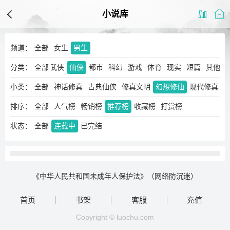
小说库
频道：
全部
女生
男生
分类：
玄幻
奇幻
全部
武侠
仙侠
都市
科幻
游戏
体育
现实
短篇
其他
小类：
全部
神话修真
古典仙侠
修真文明
幻想修仙
现代修真
排序：
全部
人气榜
畅销榜
推荐榜
收藏榜
打赏榜
状态：
全部
连载中
已完结
《中华人民共和国未成年人保护法》（网络防沉迷）
首页
书架
客服
充值
Copyright © luochu.com