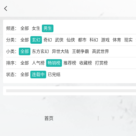
频道：
全部
女生
男生
分类：
全部
玄幻
奇幻
武侠
仙侠
都市
科幻
游戏
体育
现实
小类：
全部
东方玄幻
异世大陆
王朝争霸
高武世界
排序：
全部
人气榜
畅销榜
推荐榜
收藏榜
打赏榜
状态：
全部
连载中
已完结
首页