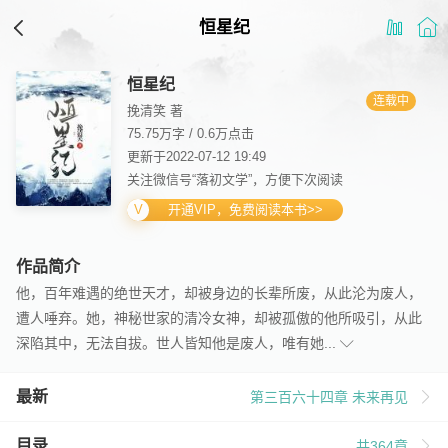
恒星纪
恒星纪
连载中
挽清笑 著
75.75万字
/
0.6万点击
更新于2022-07-12 19:49
关注微信号“落初文学”，方便下次阅读
开通VIP，免费阅读本书>>
作品简介
他，百年难遇的绝世天才，却被身边的长辈所废，从此沦为废人，
遭人唾弃。她，神秘世家的清冷女神，却被孤傲的他所吸引，从此
深陷其中，无法自拔。世人皆知他是废人，唯有她...
最新
第三百六十四章 未来再见
目录
共364章