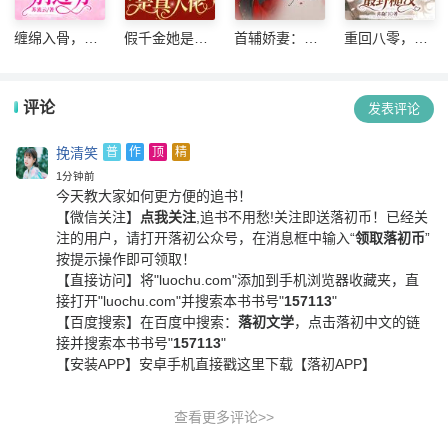
缠绵入骨，首
假千金她是真
首辅娇妻：我
重回八零，相
席老公别过分
大佬
家夫人会读心
亲当天抢婚最
野糙汉
评论
发表评论
挽清笑
普
作
顶
精
1分钟前
今天教大家如何更方便的追书！
【微信关注】
点我关注
,追书不用愁!关注即送落初币！
已经关
注的用户，请打开落初公众号，在消息框中输入“
领取落初币
”
按提示操作即可领取！
【直接访问】
将"luochu.com"添加到手机浏览器收藏夹，直
接打开"luochu.com"并搜索本书书号"
157113
"
【百度搜索】
在百度中搜索：
落初文学
，点击落初中文的链
接并搜索本书书号"
157113
"
【安装APP】
安卓手机直接戳这里下载【落初APP】
查看更多评论>>