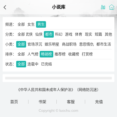
小说库
频道：
全部
女生
男生
分类：
玄幻
奇幻
全部
武侠
仙侠
都市
科幻
游戏
体育
现实
短篇
其他
小类：
全部
官场浮沉
娱乐明星
商战职场
恩怨情仇
都市生活
排序：
全部
人气榜
畅销榜
推荐榜
收藏榜
打赏榜
状态：
全部
连载中
已完结
《中华人民共和国未成年人保护法》（网络防沉迷）
首页
书架
客服
充值
Copyright © luochu.com