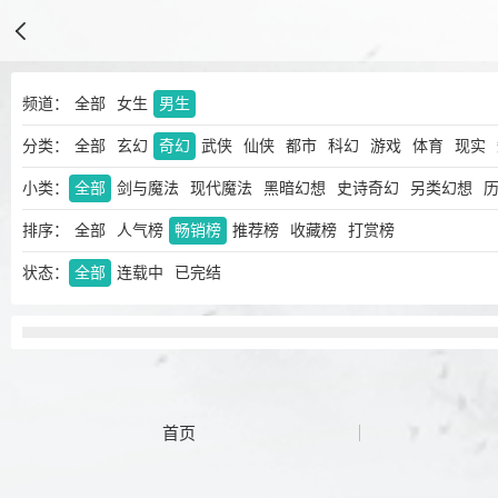
频道：
全部
女生
男生
分类：
全部
玄幻
奇幻
武侠
仙侠
都市
科幻
游戏
体育
现实
小类：
全部
剑与魔法
现代魔法
黑暗幻想
史诗奇幻
另类幻想
排序：
全部
人气榜
畅销榜
推荐榜
收藏榜
打赏榜
状态：
全部
连载中
已完结
首页