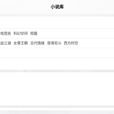
小说库
游戏竞技
科幻空间
短篇
热血江湖
女尊王朝
古代情缘
宫闱宅斗
西方时空