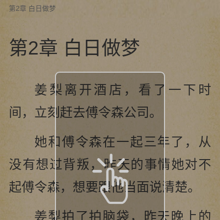
第2章 白日做梦
第2章 白日做梦
姜梨离开酒店，看了一下时
间，立刻赶去傅令森公司。
她和傅令森在一起三年了，从
没有想过背叛，昨天的事情她对不
起傅令森，想要跟他当面说清楚。
姜梨拍了拍脑袋，昨天晚上的