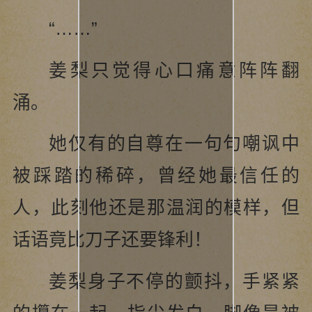
“……”
姜梨只觉得心口痛意阵阵翻
涌。
她仅有的自尊在一句句嘲讽中
被踩踏的稀碎，曾经她最信任的
人，此刻他还是那温润的模样，但
话语竟比刀子还要锋利！
姜梨身子不停的颤抖，手紧紧