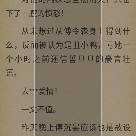
下了一腔的愤怒！
从未想过从傅令森身上得到什
么，反而被认为是丑小鸭，亏她一
个小时之前还信誓旦旦的豪言壮
语。
去***爱情！
一文不值。
昨天晚上傅沉晏应该也是被设