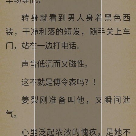
转身就看到男人身着黑色西
装，干净利落的短发，随手关上车
门，站在一边打电话。
声音低沉而又磁性。
这不就是傅令森吗？！
姜梨刚准备叫他，又瞬间泄
气。
心里泛起浓浓的愧疚，是她不