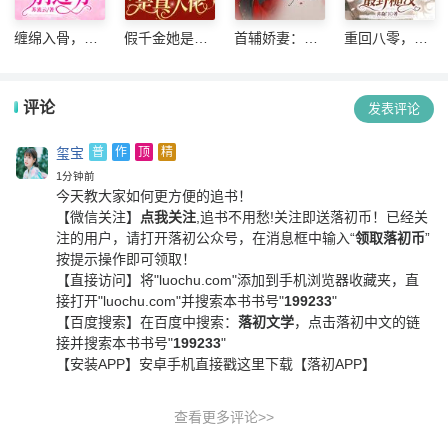
缠绵入骨，首
假千金她是真
首辅娇妻：我
重回八零，相
席老公别过分
大佬
家夫人会读心
亲当天抢婚最
野糙汉
评论
发表评论
玺宝
普
作
顶
精
1分钟前
今天教大家如何更方便的追书！
【微信关注】
点我关注
,追书不用愁!关注即送落初币！
已经关
注的用户，请打开落初公众号，在消息框中输入“
领取落初币
”
按提示操作即可领取！
【直接访问】
将"luochu.com"添加到手机浏览器收藏夹，直
接打开"luochu.com"并搜索本书书号"
199233
"
【百度搜索】
在百度中搜索：
落初文学
，点击落初中文的链
接并搜索本书书号"
199233
"
【安装APP】
安卓手机直接戳这里下载【落初APP】
查看更多评论>>