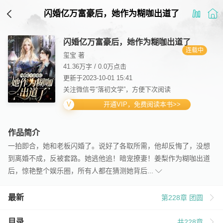
闪婚亿万富豪后，她作为糊咖出道了
闪婚亿万富豪后，她作为糊咖出道了
连载中
玺宝 著
41.36万字
/
0.0万点击
更新于2023-10-01 15:41
关注微信号“落初文学”，方便下次阅读
开通VIP，免费阅读本书>>
作品简介
一拍即合，她和老板闪婚了。说好了各取所需，他却反悔了，没想
到离婚不成，反被套路。她逃他追！暗宠撩妻！姜梨作为糊咖出道
后，惊艳整个娱乐圈，所有人都在猜测她背后...
最新
第228章 团圆
目录
共228章