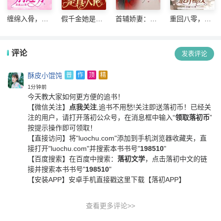
缠绵入骨，首
假千金她是真
首辅娇妻：我
重回八零，相
席老公别过分
大佬
家夫人会读心
亲当天抢婚最
野糙汉
评论
发表评论
酥皮小馄饨
普
作
顶
精
1分钟前
今天教大家如何更方便的追书！
【微信关注】
点我关注
,追书不用愁!关注即送落初币！
已经关
注的用户，请打开落初公众号，在消息框中输入“
领取落初币
”
按提示操作即可领取！
【直接访问】
将"luochu.com"添加到手机浏览器收藏夹，直
接打开"luochu.com"并搜索本书书号"
198510
"
【百度搜索】
在百度中搜索：
落初文学
，点击落初中文的链
接并搜索本书书号"
198510
"
【安装APP】
安卓手机直接戳这里下载【落初APP】
查看更多评论>>