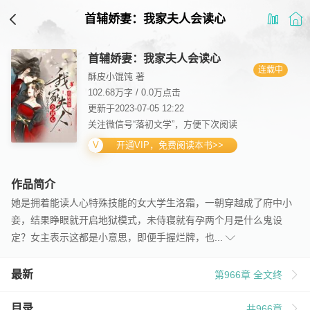
首辅娇妻：我家夫人会读心
首辅娇妻：我家夫人会读心
连载中
酥皮小馄饨 著
102.68万字
/
0.0万点击
更新于2023-07-05 12:22
关注微信号“落初文学”，方便下次阅读
开通VIP，免费阅读本书>>
作品简介
她是拥着能读人心特殊技能的女大学生洛霜，一朝穿越成了府中小
妾，结果睁眼就开启地狱模式，未侍寝就有孕两个月是什么鬼设
定？女主表示这都是小意思，即便手握烂牌，也...
最新
第966章 全文终
目录
共966章