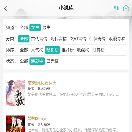
小说库
频道：
全部
女生
男生
分类：
全部
古代言情
现代言情
玄幻言情
仙侠奇缘
浪漫青春
排序：
全部
人气榜
畅销榜
推荐榜
收藏榜
打赏榜
状态：
全部
连载中
已完结
废柴嫡女要翻天
作者：此木为柴
她是现代美女特工，在执行任务中与犯罪分子同归于尽，...
婚期365天
作者：淡月新凉
七年前，她是寄住在霍家的小孤女，他是深陷热恋的霍家...