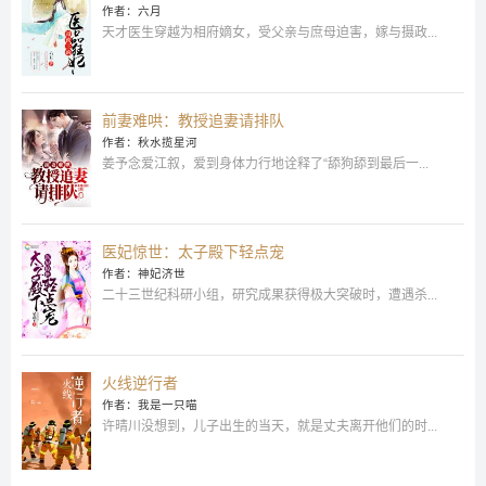
作者：六月
天才医生穿越为相府嫡女，受父亲与庶母迫害，嫁与摄政...
前妻难哄：教授追妻请排队
作者：秋水揽星河
姜予念爱江叙，爱到身体力行地诠释了“舔狗舔到最后一...
医妃惊世：太子殿下轻点宠
作者：神妃济世
二十三世纪科研小组，研究成果获得极大突破时，遭遇杀...
火线逆行者
作者：我是一只喵
许晴川没想到，儿子出生的当天，就是丈夫离开他们的时...