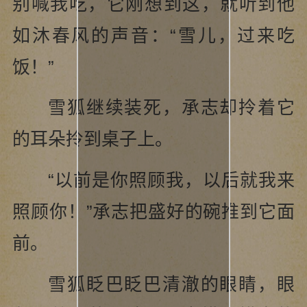
别喊我吃，它刚想到这，就听到他
如沐春风的声音：“雪儿，过来吃
饭！”
雪狐继续装死，承志却拎着它
的耳朵拎到桌子上。
“以前是你照顾我，以后就我来
照顾你！”承志把盛好的碗推到它面
前。
雪狐眨巴眨巴清澈的眼睛，眼