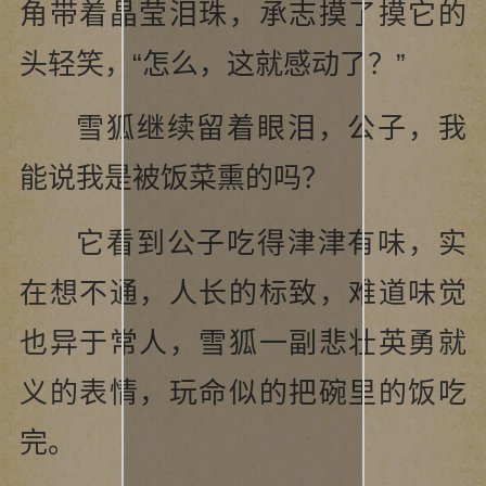
角带着晶莹泪珠，承志摸了摸它的
头轻笑，“怎么，这就感动了？”
雪狐继续留着眼泪，公子，我
能说我是被饭菜熏的吗？
它看到公子吃得津津有味，实
在想不通，人长的标致，难道味觉
也异于常人，雪狐一副悲壮英勇就
义的表情，玩命似的把碗里的饭吃
完。