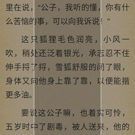
里在说，“公子，我听的懂，你有什
么苦恼的事，可以向我诉说！”
这只狐狸毛色润亮，小风一
吹，稍处还泛着银光，承志忍不住
伸手捋了捋，雪狐舒服的闭了眼，
身体又向他身上靠了靠，以便能揩
更多油。
要说这公子嘛，也着实可怜，
五岁时中了剧毒，被人送来，他的