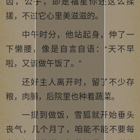
齿，公子，即是福星你还这么揉
搓，不过它心里美滋滋的。
中午时分，他站起身，伸了一
下懒腰，像是自言自语：“天不早
啦，又该做午饭了。”
还好主人离开时，留了不少存
粮，肉脯，后院里也种着蔬菜。
一提到做饭，雪狐就开始垂头
丧气，几个月了，咱能不能不要每