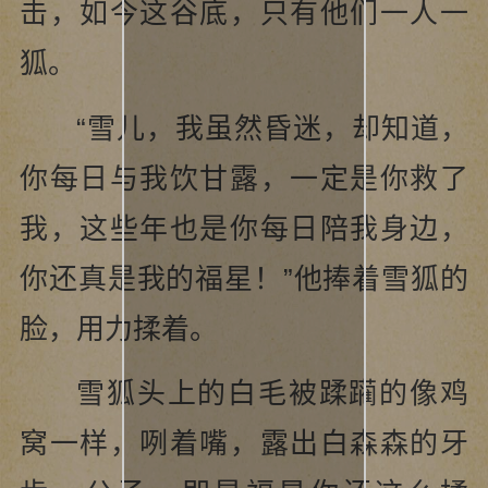
击，如今这谷底，只有他们一人一
狐。
“雪儿，我虽然昏迷，却知道，
你每日与我饮甘露，一定是你救了
我，这些年也是你每日陪我身边，
你还真是我的福星！”他捧着雪狐的
脸，用力揉着。
雪狐头上的白毛被蹂躏的像鸡
窝一样，咧着嘴，露出白森森的牙