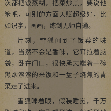
次都把饭蒸糊，把菜炒黑，要说他
笨吧，可别的方面天赋超级好，比
如识字，画画，练剑无师自通。
片刻，雪狐闻到了饭菜的味
道，当然不会是香味，它耷拉着脑
袋，卧在门口，很快承志端着一碗
黑烟滚滚的米饭和一盘子烧焦的青
菜走了进来。
雪狐眯着眼，假装睡觉，千万