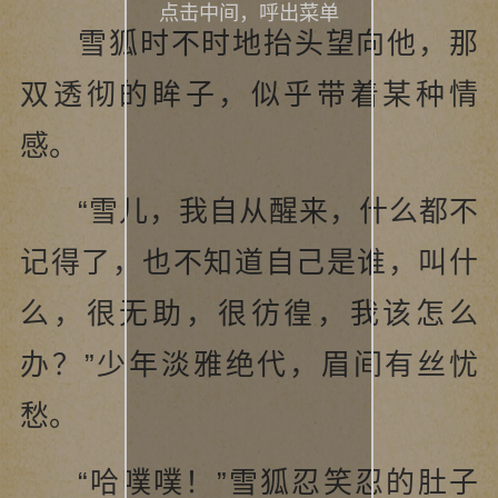
点击中间，呼出菜单
雪狐时不时地抬头望向他，那
双透彻的眸子，似乎带着某种情
感。
“雪儿，我自从醒来，什么都不
记得了，也不知道自己是谁，叫什
么，很无助，很彷徨，我该怎么
办？”少年淡雅绝代，眉间有丝忧
愁。
“哈噗噗！”雪狐忍笑忍的肚子