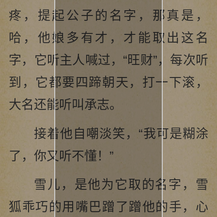
疼，提起公子的名字，那真是，
哈，他娘多有才，才能取出这名
字，它听主人喊过，“旺财”，每次听
到，它都要四蹄朝天，打一下滚，
大名还能听叫承志。
接着他自嘲淡笑，“我可是糊涂
了，你又听不懂！”
雪儿，是他为它取的名字，雪
狐乖巧的用嘴巴蹭了蹭他的手，心