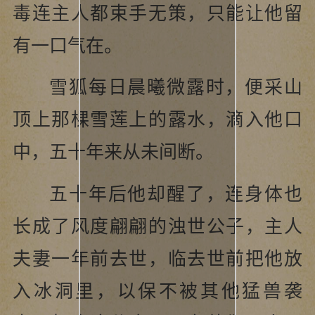
毒连主人都束手无策，只能让他留
有一口气在。
雪狐每日晨曦微露时，便采山
顶上那棵雪莲上的露水，滴入他口
中，五十年来从未间断。
五十年后他却醒了，连身体也
长成了风度翩翩的浊世公子，主人
夫妻一年前去世，临去世前把他放
入冰洞里，以保不被其他猛兽袭