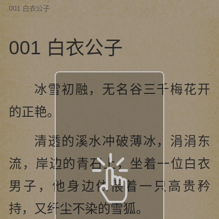
001 白衣公子
001 白衣公子
冰雪初融，无名谷三千梅花开
的正艳。
清透的溪水冲破薄冰，涓涓东
流，岸边的青石上，坐着一位白衣
男子，他身边依偎着一只高贵矜
持，又纤尘不染的雪狐。