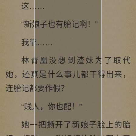
这……
“新娘子也有胎记啊！”
我靠……
林青凰没想到渣妹为了取代
她，还真是什么事儿都干得出来，
连胎记都要作假？
“贱人，你也配！”
她一把撕开了新娘子脸上的胎