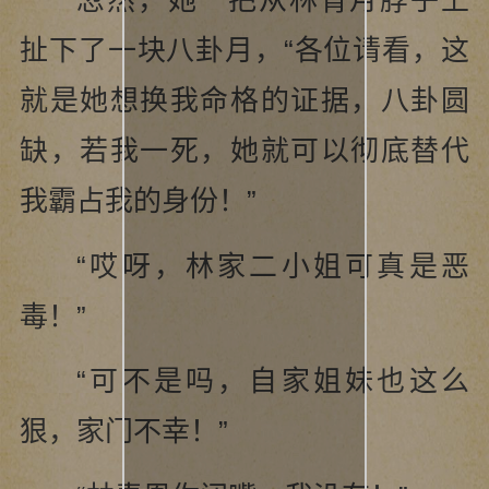
扯下了一块八卦月，“各位请看，这
就是她想换我命格的证据，八卦圆
缺，若我一死，她就可以彻底替代
我霸占我的身份！”
“哎呀，林家二小姐可真是恶
毒！”
“可不是吗，自家姐妹也这么
狠，家门不幸！”