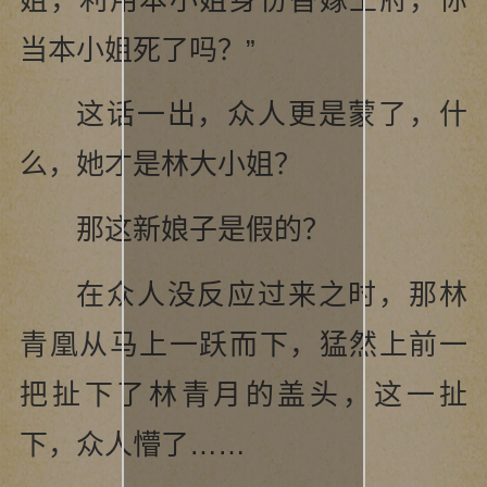
当本小姐死了吗？”
这话一出，众人更是蒙了，什
么，她才是林大小姐？
那这新娘子是假的？
在众人没反应过来之时，那林
青凰从马上一跃而下，猛然上前一
把扯下了林青月的盖头，这一扯
下，众人懵了……