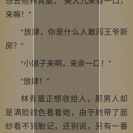
想去抱林青凰，“美人儿来香一口，
来嘛！”
“放肆，你是什么人敢闯王爷新
房？”
“小娘子来啊，来亲一口！”
“放肆！”
林青凰正想收拾人，那男人却
是满脸欲色看着她，由于她带了面
纱看不到胎记，还别说，另有一番