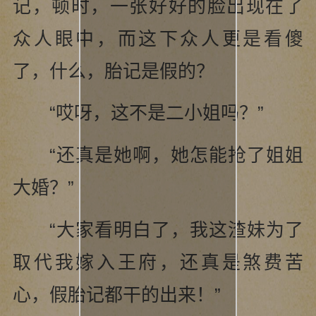
记，顿时，一张好好的脸出现在了
众人眼中，而这下众人更是看傻
了，什么，胎记是假的？
“哎呀，这不是二小姐吗？”
“还真是她啊，她怎能抢了姐姐
大婚？”
“大家看明白了，我这渣妹为了
取代我嫁入王府，还真是煞费苦
心，假胎记都干的出来！”