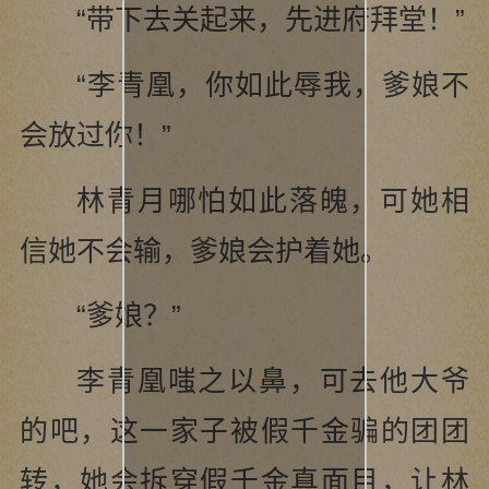
“带下去关起来，先进府拜堂！”
“李青凰，你如此辱我，爹娘不
会放过你！”
林青月哪怕如此落魄，可她相
信她不会输，爹娘会护着她。
“爹娘？”
李青凰嗤之以鼻，可去他大爷
的吧，这一家子被假千金骗的团团
转，她会拆穿假千金真面目，让林