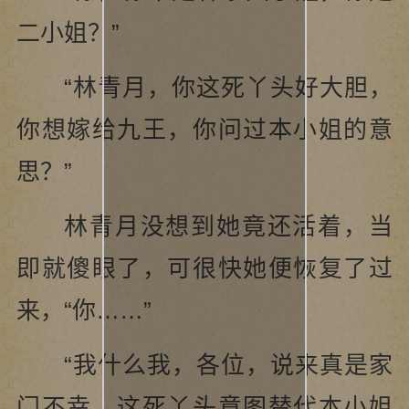
二小姐？”
“林青月，你这死丫头好大胆，
你想嫁给九王，你问过本小姐的意
思？”
林青月没想到她竟还活着，当
即就傻眼了，可很快她便恢复了过
来，“你……”
“我什么我，各位，说来真是家
门不幸，这死丫头意图替代本小姐