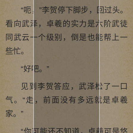
“呃，”李贺停下脚步，回过头。
看向武泽，卓羲的实力是六阶武徒
同武云一个级别，倒是也能帮上一
些忙。
“好吧。”
见到李贺答应，武泽松了一口
气。“走，前面没有多远就是卓羲
家。”
“你可能还不知道，卓羲可是悠