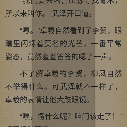
“我们要去凶兽山脉寻找青木，
所以来叫你。”武泽开口道。
“嗯。”卓羲自然看到了李贺，眼
睛里闪烁着莫名的光芒，一番平常
姿态，竟然羞羞答答的嗯了一声。
不了解卓羲的李贺，柳凤自然
不举得什么。可武泽就不一样了，
卓羲的表情让他大跌眼镜。
“喂，愣什么呢？咱门该走了！”