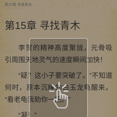
第15章 寻找青木
第15章 寻找青木
李贺的精神高度聚拢，元骨吸
引周围天地灵气的速度瞬间加快！
“疑？这小子要突破了。”不知道
何时，原本沉睡的白玉龙龟醒来。
“看老龟我助你一把。”
“凝！”