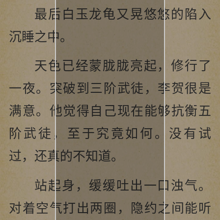
最后白玉龙龟又晃悠悠的陷入
沉睡之中。
天色已经蒙胧胧亮起，修行了
一夜。突破到三阶武徒，李贺很是
满意。他觉得自己现在能够抗衡五
阶武徒，至于究竟如何。没有试
过，还真的不知道。
站起身，缓缓吐出一口浊气。
对着空气打出两圈，隐约之间能听