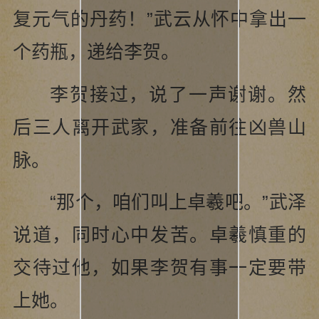
复元气的丹药！”武云从怀中拿出一
个药瓶，递给李贺。
李贺接过，说了一声谢谢。然
后三人离开武家，准备前往凶兽山
脉。
“那个，咱们叫上卓羲吧。”武泽
说道，同时心中发苦。卓羲慎重的
交待过他，如果李贺有事一定要带
上她。