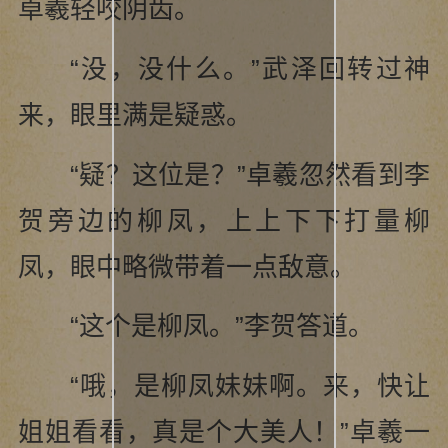
卓羲轻咬阴齿。
“没，没什么。”武泽回转过神
来，眼里满是疑惑。
“疑？这位是？”卓羲忽然看到李
贺旁边的柳凤，上上下下打量柳
凤，眼中略微带着一点敌意。
“这个是柳凤。”李贺答道。
“哦，是柳凤妹妹啊。来，快让
姐姐看看，真是个大美人！”卓羲一