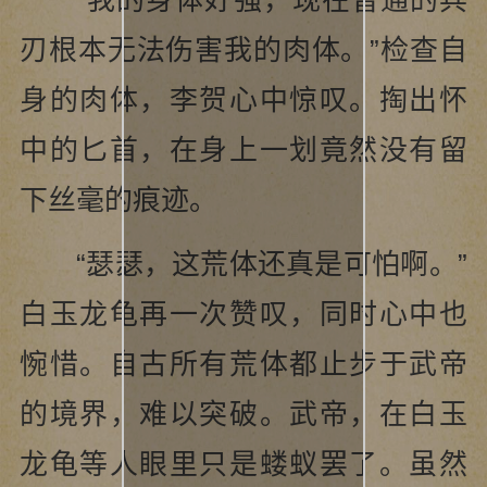
刃根本无法伤害我的肉体。”检查自
身的肉体，李贺心中惊叹。掏出怀
中的匕首，在身上一划竟然没有留
下丝毫的痕迹。
“瑟瑟，这荒体还真是可怕啊。”
白玉龙龟再一次赞叹，同时心中也
惋惜。自古所有荒体都止步于武帝
的境界，难以突破。武帝，在白玉
龙龟等人眼里只是蝼蚁罢了。虽然