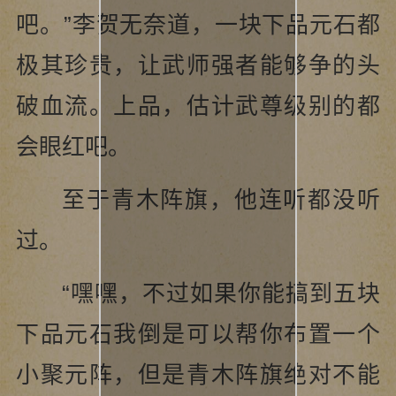
吧。”李贺无奈道，一块下品元石都
极其珍贵，让武师强者能够争的头
破血流。上品，估计武尊级别的都
会眼红吧。
至于青木阵旗，他连听都没听
过。
“嘿嘿，不过如果你能搞到五块
下品元石我倒是可以帮你布置一个
小聚元阵，但是青木阵旗绝对不能