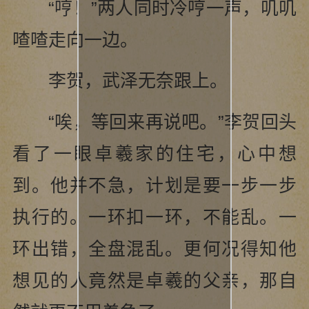
“哼！”两人同时冷哼一声，叽叽
喳喳走向一边。
李贺，武泽无奈跟上。
“唉，等回来再说吧。”李贺回头
看了一眼卓羲家的住宅，心中想
到。他并不急，计划是要一步一步
执行的。一环扣一环，不能乱。一
环出错，全盘混乱。更何况得知他
想见的人竟然是卓羲的父亲，那自