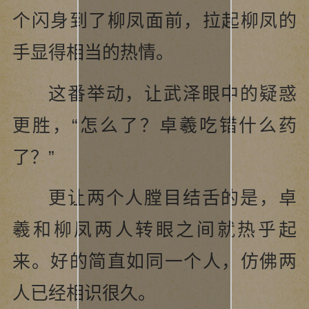
个闪身到了柳凤面前，拉起柳凤的
手显得相当的热情。
这番举动，让武泽眼中的疑惑
更胜，“怎么了？卓羲吃错什么药
了？”
更让两个人膛目结舌的是，卓
羲和柳凤两人转眼之间就热乎起
来。好的简直如同一个人，仿佛两
人已经相识很久。