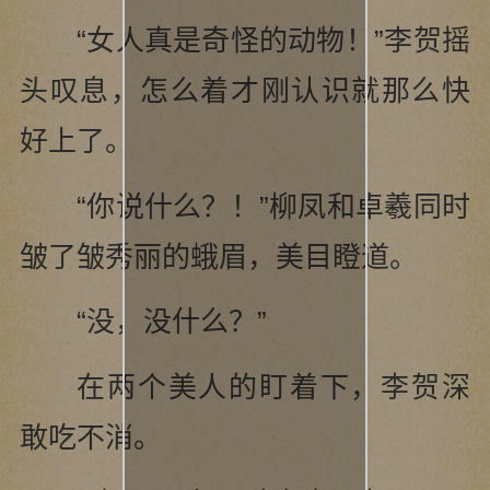
“女人真是奇怪的动物！”李贺摇
头叹息，怎么着才刚认识就那么快
好上了。
“你说什么？！”柳凤和卓羲同时
皱了皱秀丽的蛾眉，美目瞪道。
“没，没什么？”
在两个美人的盯着下，李贺深
敢吃不消。