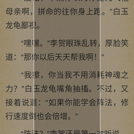
母亲啊，拼命的往你身上跑。”白玉
龙龟鄙视。
“嘿嘿。”李贺眼珠乱转，厚脸笑
道：“那你以后天天帮我啊！”
“我擦，你当我不用消耗神魂之
力？”白玉龙龟嘴角抽搐。不过，又
接着说道：“如果你能学会阵法，修
行速度倒也会倍增。”