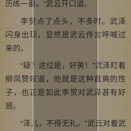
历练一番。”武云开口道。
李贺点了点头，不多时。武泽
闪身出现，显然是武云传言呼喊过
来的。
“疑？这位是，好美！”武泽盯着
柳凤赞叹道，他就是这种直爽的性
子，也正是如此李贺对武泽甚有好
感。
“泽儿，不得无礼。”武云对着武